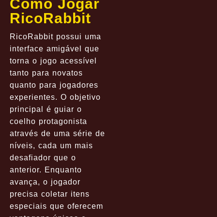
Como Jogar
RicoRabbit
RicoRabbit possui uma
interface amigável que
torna o jogo acessível
tanto para novatos
quanto para jogadores
experientes. O objetivo
principal é guiar o
coelho protagonista
através de uma série de
níveis, cada um mais
desafiador que o
anterior. Enquanto
avança, o jogador
precisa coletar itens
especiais que oferecem