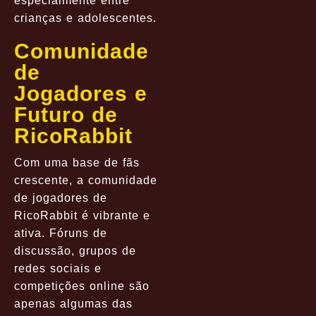
especialmente entre
crianças e adolescentes.
Comunidade
de
Jogadores e
Futuro de
RicoRabbit
Com uma base de fãs
crescente, a comunidade
de jogadores de
RicoRabbit é vibrante e
ativa. Fóruns de
discussão, grupos de
redes sociais e
competições online são
apenas algumas das