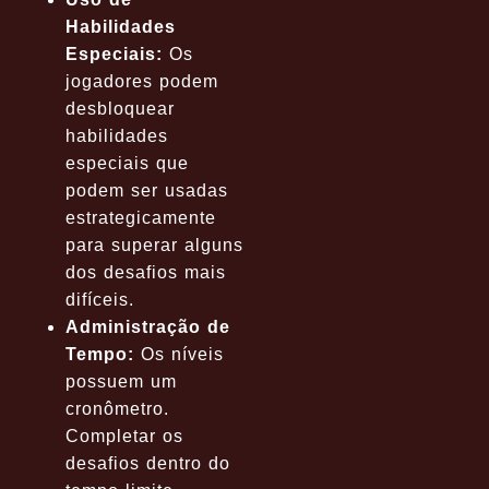
Habilidades
Especiais:
Os
jogadores podem
desbloquear
habilidades
especiais que
podem ser usadas
estrategicamente
para superar alguns
dos desafios mais
difíceis.
Administração de
Tempo:
Os níveis
possuem um
cronômetro.
Completar os
desafios dentro do