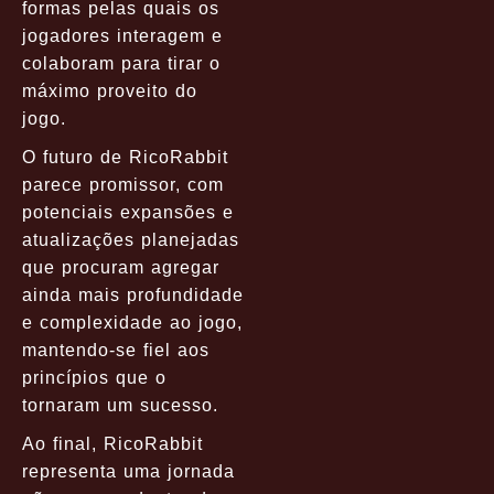
formas pelas quais os
jogadores interagem e
colaboram para tirar o
máximo proveito do
jogo.
O futuro de RicoRabbit
parece promissor, com
potenciais expansões e
atualizações planejadas
que procuram agregar
ainda mais profundidade
e complexidade ao jogo,
mantendo-se fiel aos
princípios que o
tornaram um sucesso.
Ao final, RicoRabbit
representa uma jornada