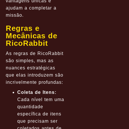
vantagens únicas e
ajudam a completar a
missão.
Regras e
Mecânicas de
RicoRabbit
As regras de RicoRabbit
são simples, mas as
nuances estratégicas
que elas introduzem são
incrivelmente profundas:
Coleta de Itens:
Cada nível tem uma
quantidade
específica de itens
que precisam ser
coletados antes de