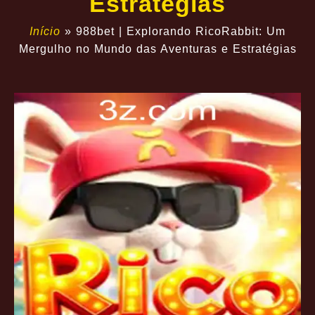
Estratégias
Início
»
988bet | Explorando RicoRabbit: Um
Mergulho no Mundo das Aventuras e Estratégias