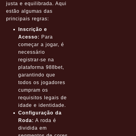
justa e equilibrada. Aqui
estão algumas das
principais regras:
Inscrição e
Acesso:
Para
começar a jogar, é
necessário
registrar-se na
plataforma 988bet,
garantindo que
todos os jogadores
cumpram os
requisitos legais de
idade e identidade.
Configuração da
Roda:
A roda é
dividida em
segmentos de cores