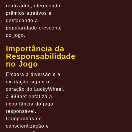
realizados, oferecendo
prêmios atrativos e
destacando a
popularidade crescente
do jogo.
Importância da
Responsabilidade
no Jogo
Embora a diversão e a
excitação sejam o
coração do LuckyWheel,
a 988bet enfatiza a
importância do jogo
responsável.
Campanhas de
conscientização e