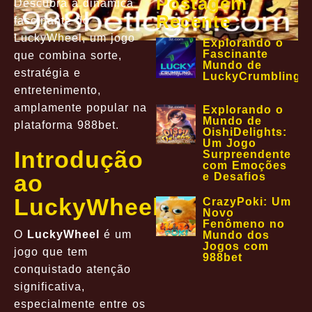
Postagem
Descubra a dinâmica
Recente
fascinante do
LuckyWheel, um jogo
Explorando o
Fascinante
que combina sorte,
Mundo de
estratégia e
LuckyCrumbling
entretenimento,
amplamente popular na
Explorando o
Mundo de
plataforma 988bet.
OishiDelights:
Um Jogo
Introdução
Surpreendente
com Emoções
ao
e Desafios
LuckyWheel
CrazyPoki: Um
Novo
Fenômeno no
O
LuckyWheel
é um
Mundo dos
Jogos com
jogo que tem
988bet
conquistado atenção
significativa,
especialmente entre os