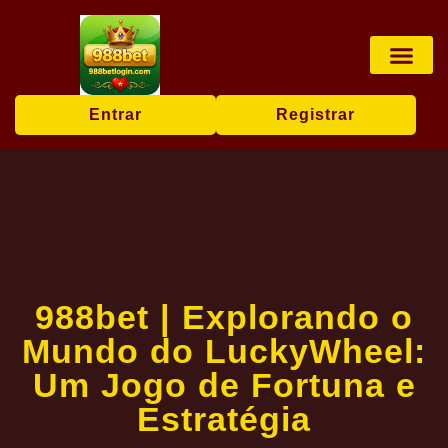
Jogos de loteria
Jogos de roleta
Caça níque
Manchetes de H
Entrar
Registrar
988bet | Explorando o
Mundo do LuckyWheel:
Um Jogo de Fortuna e
Estratégia