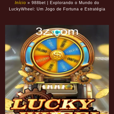
Início
»
988bet | Explorando o Mundo do
LuckyWheel: Um Jogo de Fortuna e Estratégia