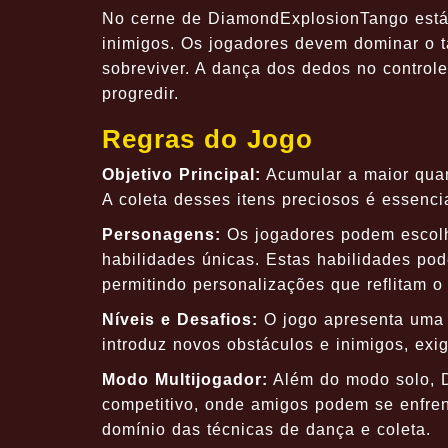
No cerne de DiamondExplosionTango está 
inimigos. Os jogadores devem dominar o 
sobreviver. A dança dos dedos no contro
progredir.
Regras do Jogo
Objetivo Principal:
Acumular a maior quan
A coleta desses itens preciosos é essenci
Personagens:
Os jogadores podem escolh
habilidades únicas. Estas habilidades p
permitindo personalizações que reflitam o 
Níveis e Desafios:
O jogo apresenta uma s
introduz novos obstáculos e inimigos, exi
Modo Multijogador:
Além do modo solo, 
competitivo, onde amigos podem se enfre
domínio das técnicas de dança e coleta.