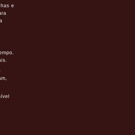
lhas e
ara
a
tempo.
is.
m
am,
ível