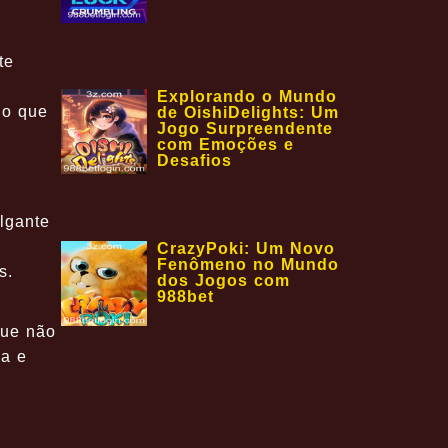
te
Explorando o Mundo
 o que
de OishiDelights: Um
Jogo Surpreendente
com Emoções e
Desafios
lgante
CrazyPoki: Um Novo
Fenômeno no Mundo
s.
dos Jogos com
988bet
que não
va e