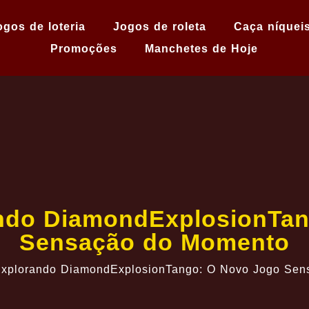
ogos de loteria
Jogos de roleta
Caça níquei
Promoções
Manchetes de Hoje
ando DiamondExplosionTa
Sensação do Momento
 Explorando DiamondExplosionTango: O Novo Jogo Se