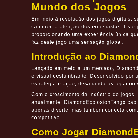
Mundo dos Jogos
Em meio à revolução dos jogos digitais, 
capturou a atenção dos entusiastas. Este
proporcionando uma experiência única que
faz deste jogo uma sensação global.
Introdução ao Diamon
Lançado em meio a um mercado, DiamondE
e visual deslumbrante. Desenvolvido por 
estratégia e ação, desafiando os jogador
Com o crescimento da indústria de jogos, 
anualmente. DiamondExplosionTango capit
apenas diverte, mas também conecta comun
competitiva.
Como Jogar DiamondE