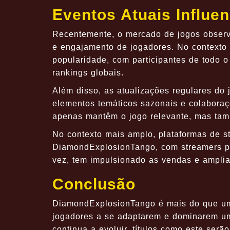
Eventos Atuais Influe
Recentemente, o mercado de jogos obser
e engajamento de jogadores. No contexto
popularidade, com participantes de todo
rankings globais.
Além disso, as atualizações regulares do 
elementos temáticos sazonais e colabora
apenas mantêm o jogo relevante, mas ta
No contexto mais amplo, plataformas de st
DiamondExplosionTango, com streamers po
vez, tem impulsionado as vendas e ampli
Conclusão
DiamondExplosionTango é mais do que um 
jogadores a se adaptarem e dominarem um
continua a evoluir, títulos como este serão