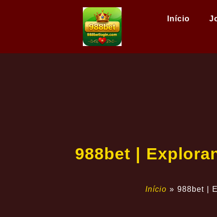
Início
J
988bet | Explor
Início
»
988bet |